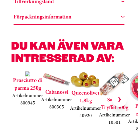
Tillverkningsland
Förpackningsinformation
DU KAN ÄVEN VARA
INTRESSERAD AV:
Hoppa över kortkarusell
Prosciutto di
parma 250g
Cabanossi
Queenoliver
Artikelnummer
Salami
Artikelnummer
1,8kg
800945
P
800305
Tryffel 500g
Artikelnummer
Artikelnummer
40920
Arti
10501