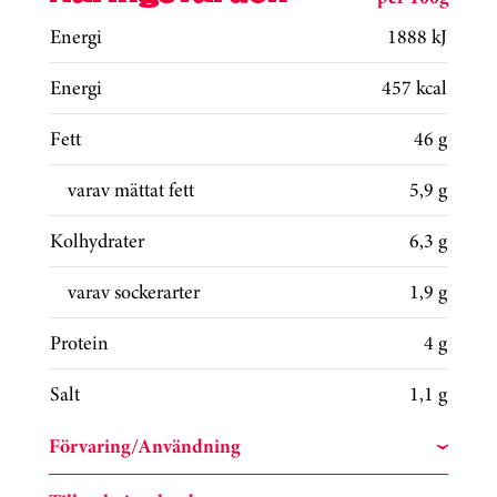
Energi
1888 kJ
Energi
457 kcal
Fett
46 g
varav mättat fett
5,9 g
Kolhydrater
6,3 g
varav sockerarter
1,9 g
Protein
4 g
Salt
1,1 g
Förvaring/Användning