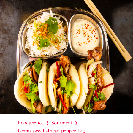
Foodservice
Sortiment
❯
❯
Gemis sweet african pepper 1kg