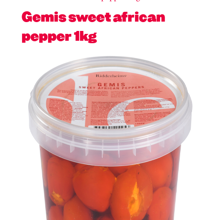
Gemis sweet african
pepper 1kg