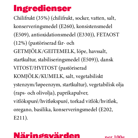
Ingredienser
Chilifrukt (35%) (chilifrukt, socker, vatten, salt,
konserveringsmedel (E260), konsistensmedel
(E509), antioxidationsmedel (E330)), FETAOST
(12%) (pastöriserad får- och
GETMJÖLK/GEITEMELK, löpe, havssalt,
startkultur, stabiliseringsmedel (E509)), dansk
VITOST/HVITOST (pastöriserad
KOMJÖLK/KUMELK, salt, vegetabiliskt
ystenzym/løpeenzym, startkultur), vegetabilisk olja
(raps- och olivolja), paprikapulver,
vitlökspuré/hvitløkspuré, torkad vitlök/hvitløk,
oregano, basilika, konserveringsmedel (E202,
E211).
Näringsvärden
per 100g