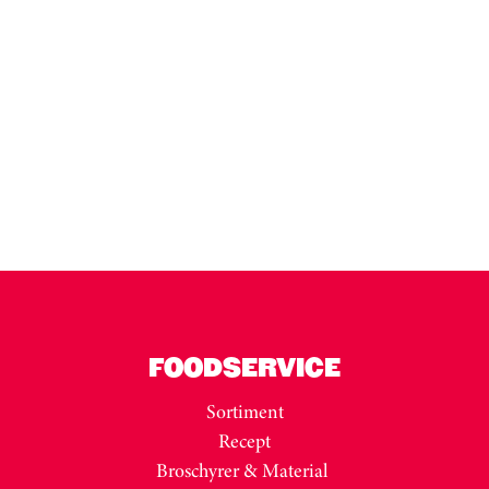
Kortkarusell har hoppats över
FOODSERVICE
Sortiment
Recept
Broschyrer & Material