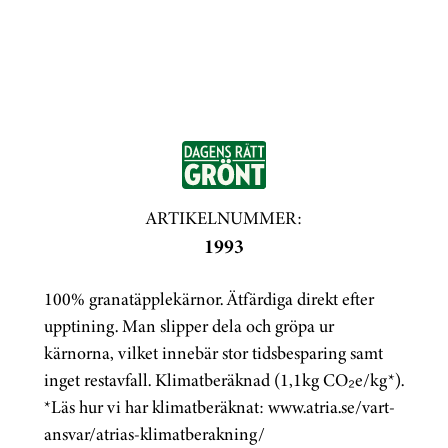
ARTIKELNUMMER:
1993
100% granatäpplekärnor. Ätfärdiga direkt efter
upptining. Man slipper dela och gröpa ur
kärnorna, vilket innebär stor tidsbesparing samt
inget restavfall. Klimatberäknad (1,1kg CO₂e/kg*).
*Läs hur vi har klimatberäknat: www.atria.se/vart-
ansvar/atrias-klimatberakning/