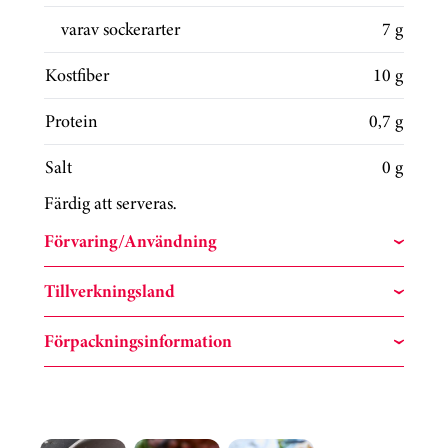
varav sockerarter
7 g
Kostfiber
10 g
Protein
0,7 g
Salt
0 g
Färdig att serveras.
Förvaring/Användning
Tillverkningsland
Förpackningsinformation