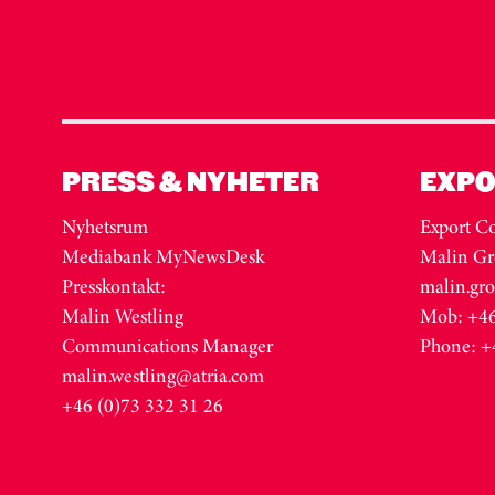
PRESS & NYHETER
EXPO
Nyhetsrum
Export Co
Mediabank MyNewsDesk
Malin Gr
Presskontakt:
malin.gr
Malin Westling
Mob: +46
Communications Manager
Phone: +
malin.westling@atria.com
+46 (0)73 332 31 26