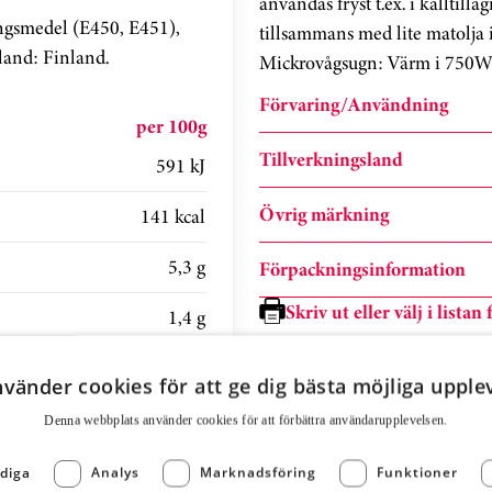
användas fryst t.ex. i kalltilla
ringsmedel (E450, E451),
tillsammans med lite matolja
land: Finland.
Mickrovågsugn: Värm i 750W 
Förvaring/Användning
per 100g
Tillverkningsland
591 kJ
Övrig märkning
141 kcal
5,3 g
Förpackningsinformation
Skriv ut eller välj i lista
1,4 g
0,4 g
nvänder cookies för att ge dig bästa möjliga upple
0,3 g
Denna webbplats använder cookies för att för­bättra användar­upplevelsen.
19 g
diga
Analys
Marknadsföring
Funktioner