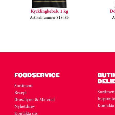
Kycklingkebab, 1 kg
Dö
Artikelnummer 818483
A
Kortkarusell har hoppats över
FOODSERVICE
BUTI
DELI
Sortiment
Sortimen
Recept
Inspirati
Broschyrer & Material
Kontakta
Nyhetsbrev
Kontakta oss