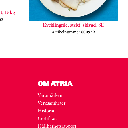
t, 15kg
52
Kycklingfilé, stekt, skivad, SE
Artikelnummer 800939
OM ATRIA
Varumärken
Verksamheter
Historia
Certifikat
Hållbarhetsrapport