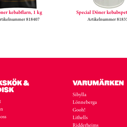
ner kebabflarn, 1 kg
Special Döner kebabspet
rtikelnummer 818407
Artikelnummer 8183
KSKÖK &
VARUMÄRKEN
DISK
Sibylla
t
Lönneberga
on
Gooh!
 oss
Lithells
Ridderheims