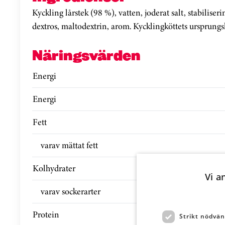
Kyckling lårstek (98 %), vatten, joderat salt, stabilise
dextros, maltodextrin, arom. Kycklingköttets ursprungs
Näringsvärden
Energi
Energi
Fett
varav mättat fett
Kolhydrater
Vi a
varav sockerarter
Protein
Strikt nödvän