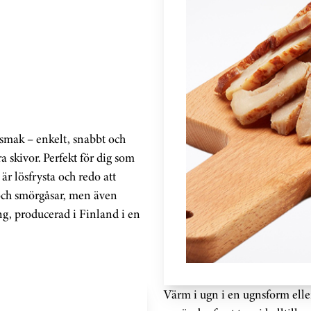
l smak – enkelt, snabbt och
a skivor. Perfekt för dig som
r lösfrysta och redo att
s och smörgåsar, men även
ing, producerad i Finland i en
Värm i ugn i en ugnsform elle