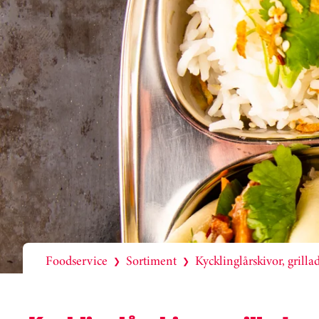
Foodservice
Sortiment
Kycklinglårskivor, grilla
❯
❯