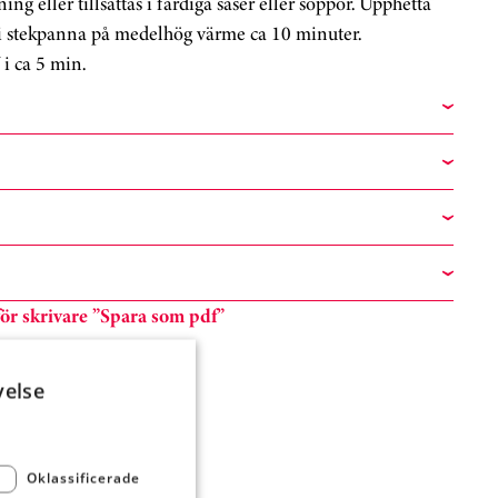
gning eller tillsättas i färdiga såser eller soppor. Upphetta
 i stekpanna på medelhög värme ca 10 minuter.
i ca 5 min.
n för skrivare ”Spara som pdf”
velse
Oklassificerade