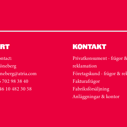
RT
KONTAKT
ntact:
Privatkonsument - frågor 
öneberg
reklamation
oneberg@atria.com
Företagskund - frågor & r
 702 98 38 40
Fakturafrågor
46 10 482 30 58
Fabriksförsäljning
Anläggningar & kontor