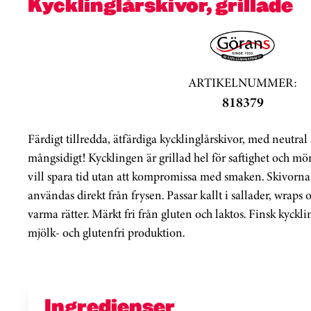
Kycklinglårskivor, grillade
ARTIKELNUMMER:
818379
Färdigt tillredda, ätfärdiga kycklinglårskivor, med neutra
mångsidigt! Kycklingen är grillad hel för saftighet och mör
vill spara tid utan att kompromissa med smaken. Skivorna ä
användas direkt från frysen. Passar kallt i sallader, wrap
varma rätter. Märkt fri från gluten och laktos. Finsk kyckl
mjölk- och glutenfri produktion.
Ingredienser