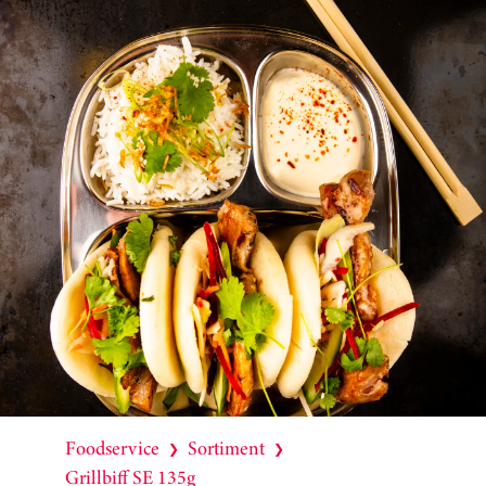
Foodservice
Sortiment
❯
❯
Grillbiff SE 135g