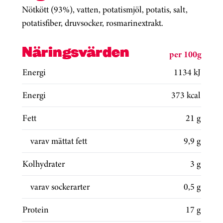
Nötkött (93%), vatten, potatismjöl, potatis, salt,
potatisfiber, druvsocker, rosmarinextrakt.
Näringsvärden
per 100g
Energi
1134 kJ
Energi
373 kcal
Fett
21 g
varav mättat fett
9,9 g
Kolhydrater
3 g
varav sockerarter
0,5 g
Protein
17 g