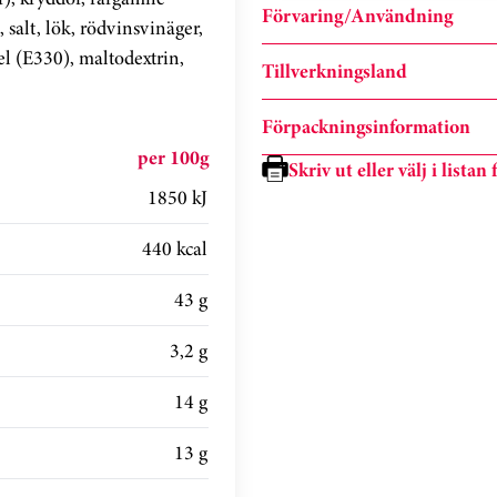
Förvaring/Användning
alt, lök, rödvinsvinäger,
l (E330), maltodextrin,
Tillverkningsland
Förpackningsinformation
per 100g
Skriv ut eller välj i lista
1850 kJ
440 kcal
43 g
3,2 g
14 g
13 g