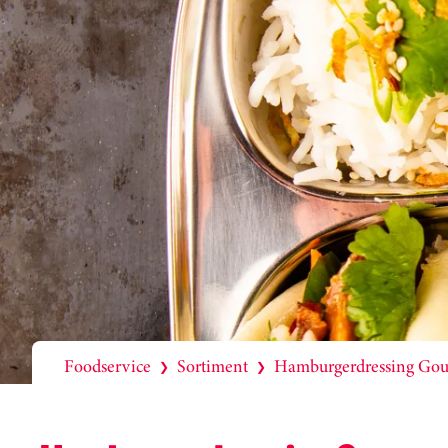
Foodservice
Sortiment
Hamburgerdressing Go
❯
❯