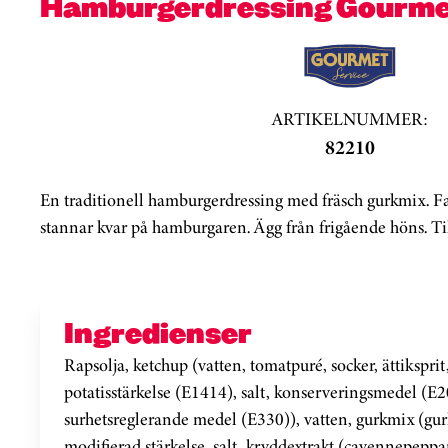
Hamburgerdressing Gourme
ARTIKELNUMMER:
82210
En traditionell hamburgerdressing med fräsch gurkmix. Fa
stannar kvar på hamburgaren. Ägg från frigående höns. Til
Ingredienser
Rapsolja, ketchup (vatten, tomatpuré, socker, ättikspri
potatisstärkelse (E1414), salt, konserveringsmedel (E2
surhetsreglerande medel (E330)), vatten, gurkmix (gurka
modifierad stärkelse, salt, kryddextrakt (cayennepeppa