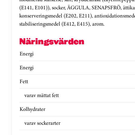
(E141, E101)), socker, ÄGGULA, SENAPSFRÖ, ättika, s
konserveringsmedel (E202, E211), antioxidationsmede
stabiliseringsmedel (E412, E415), arom.
Näringsvärden
Energi
Energi
Fett
varav mättat fett
Kolhydrater
varav sockerarter