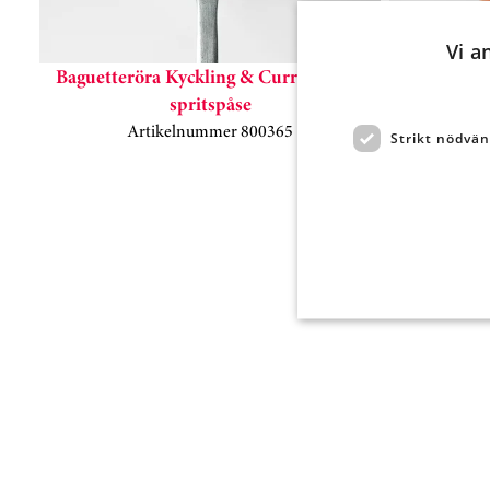
Vi a
Baguetteröra Kyckling & Curry 1200g,
Baguett
spritspåse
Artikelnummer 800365
A
Strikt nödvän