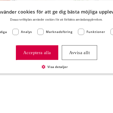
nvänder cookies för att ge dig bästa möjliga upple
eröra Skagen MSC 1200g,
Skagenröra MSC 2,
Denna webbplats använder cookies för att för­bättra användar­upplevelsen.
spritspåse
Artikelnummer 8003
rtikelnummer 800355
diga
Analys
Marknadsföring
Funktioner
Acceptera alla
Avvisa allt
Visa detaljer