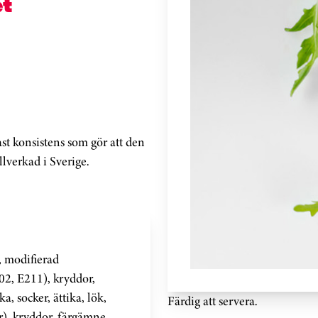
t
st konsistens som gör att den
lverkad i Sverige.
t, modifierad
02, E211), kryddor,
, socker, ättika, lök,
Färdig att servera.
r), kryddor, färgämne