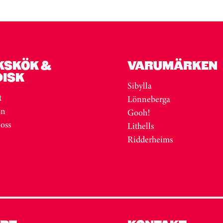
KSKÖK &
VARUMÄRKEN
DISK
Sibylla
t
Lönneberga
on
Gooh!
 oss
Lithells
Ridderheims