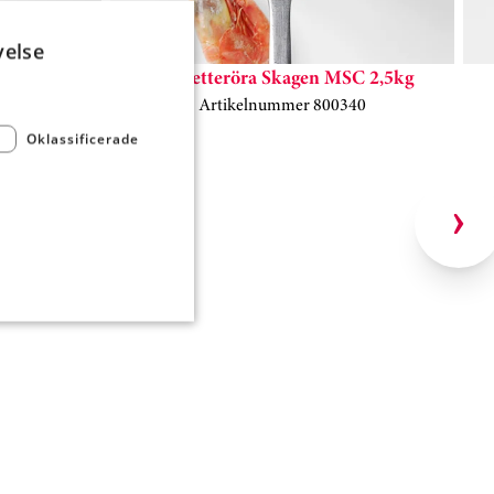
velse
5kg
Baguetteröra Skagen MSC 2,5kg
50
Artikelnummer 800340
Oklassificerade