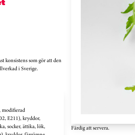
t
st konsistens som gör att den
lverkad i Sverige.
t, modifierad
02, E211), kryddor,
, socker, ättika, lök,
Färdig att servera.
r), kryddor, färgämne