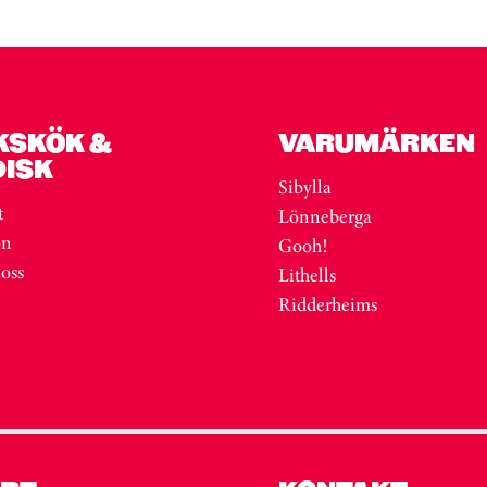
KSKÖK &
VARUMÄRKEN
DISK
Sibylla
t
Lönneberga
on
Gooh!
 oss
Lithells
Ridderheims