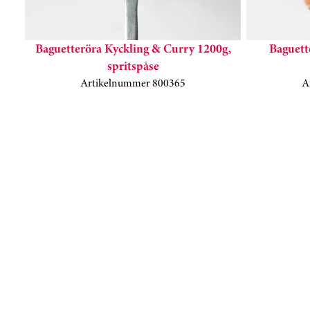
Baguetteröra Kyckling & Curry 1200g,
Baguett
spritspåse
Artikelnummer 800365
A