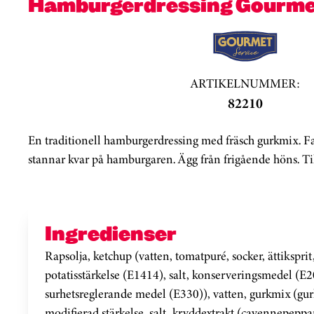
Hamburgerdressing Gourme
ARTIKELNUMMER:
82210
En traditionell hamburgerdressing med fräsch gurkmix. Fa
stannar kvar på hamburgaren. Ägg från frigående höns. Til
Ingredienser
Rapsolja, ketchup (vatten, tomatpuré, socker, ättikspri
potatisstärkelse (E1414), salt, konserveringsmedel (E2
surhetsreglerande medel (E330)), vatten, gurkmix (gurka
modifierad stärkelse, salt, kryddextrakt (cayennepeppa