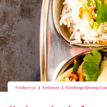
Foodservice
Sortiment
Hamburgerdressing Go
❯
❯