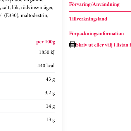
Förvaring/Användning
alt, lök, rödvinsvinäger,
l (E330), maltodextrin,
Tillverkningsland
Förpackningsinformation
per 100g
Skriv ut eller välj i lista
1850 kJ
440 kcal
43 g
3,2 g
14 g
13 g