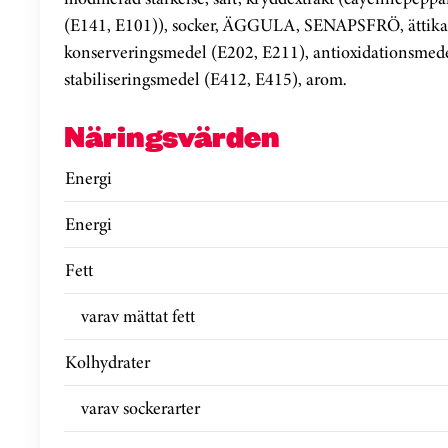
(E141, E101)), socker, ÄGGULA, SENAPSFRÖ, ättika, s
konserveringsmedel (E202, E211), antioxidationsmede
stabiliseringsmedel (E412, E415), arom.
Näringsvärden
Energi
Energi
Fett
varav mättat fett
Kolhydrater
varav sockerarter