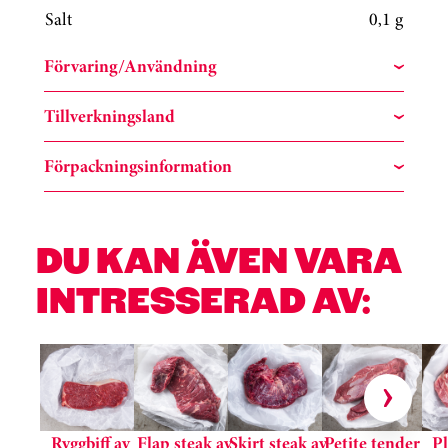
Salt
0,1 g
Förvaring/Användning
Tillverkningsland
Förpackningsinformation
DU KAN ÄVEN VARA
INTRESSERAD AV:
Hoppa över kortkarusell
Ryggbiff av
Flap steak av
Skirt steak av
Petite tender
P