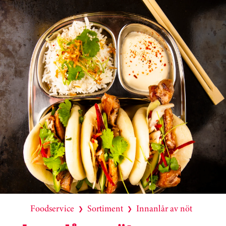
Foodservice
Sortiment
Innanlår av nöt
❯
❯