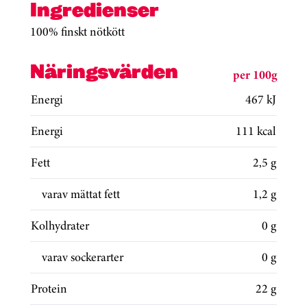
Ingredienser
100% finskt nötkött
Näringsvärden
per 100g
Energi
467 kJ
Energi
111 kcal
Fett
2,5 g
varav mättat fett
1,2 g
Kolhydrater
0 g
varav sockerarter
0 g
Protein
22 g