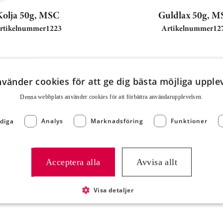
Kolja 50g, MSC
Guldlax 50g, M
rtikelnummer
1223
Artikelnummer
12
nvänder cookies för att ge dig bästa möjliga upple
Denna webbplats använder cookies för att för­bättra användar­upplevelsen.
diga
Analys
Marknadsföring
Funktioner
Acceptera alla
Avvisa allt
ärgårdstorsk 80g,
Skärgårdstorsk 90
MSC
MSC
Visa detaljer
rtikelnummer
1214
Artikelnummer
12