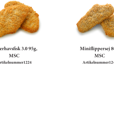
erhavsfisk 3.0 95g,
Miniflippersej 8
MSC
MSC
rtikelnummer
1224
Artikelnummer
12