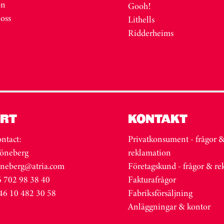
on
Gooh!
 oss
Lithells
Ridderheims
RT
KONTAKT
ntact:
Privatkonsument - frågor 
öneberg
reklamation
oneberg@atria.com
Företagskund - frågor & r
 702 98 38 40
Fakturafrågor
46 10 482 30 58
Fabriksförsäljning
Anläggningar & kontor