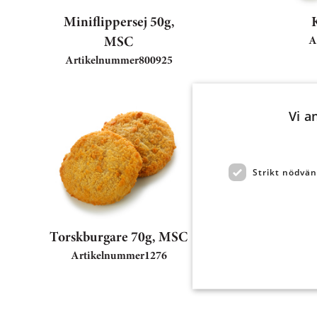
Miniflippersej 50g,
MSC
A
Artikelnummer
800925
Vi a
Strikt nödvän
Torskburgare 70g, MSC
Sk
Artikelnummer
1276
A