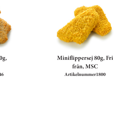
0g,
Miniflippersej 80g, Fri
från, MSC
46
Artikelnummer
1800