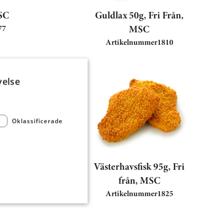
SC
Guldlax 50g, Fri Från,
MSC
77
Artikelnummer
1810
velse
Oklassificerade
-100g,
Västerhavsfisk 95g, Fri
från, MSC
32
Artikelnummer
1825