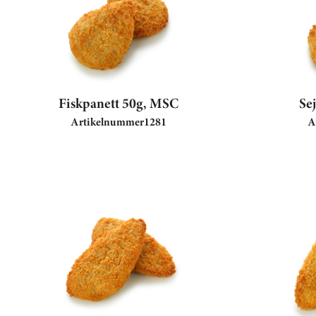
Fiskpanett 50g, MSC
Se
Artikelnummer
1281
A