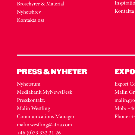
Inspirati
Broschyrer & Material
Kontakta
Nyhetsbrev
Kontakta oss
PRESS & NYHETER
EXPO
Nyhetsrum
Export Co
Mediabank MyNewsDesk
Malin Gr
Presskontakt:
malin.gr
Malin Westling
Mob: +46
Communications Manager
Phone: +
malin.westling@atria.com
+46 (0)73 332 31 26