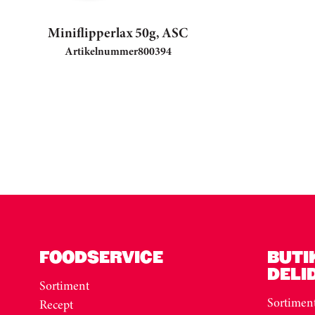
Miniflipperlax 50g, ASC
Artikelnummer
800394
FOODSERVICE
BUTI
DELI
Sortiment
Sortimen
Recept