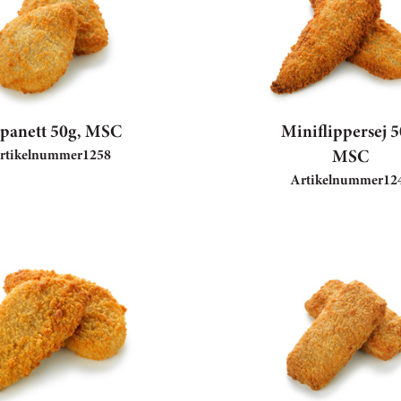
jpanett 50g, MSC
Miniflippersej 5
MSC
rtikelnummer
1258
Artikelnummer
12