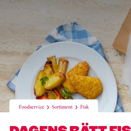
Foodservice
Sortiment
Fisk
❯
❯
DAGENS RÄTT FIS