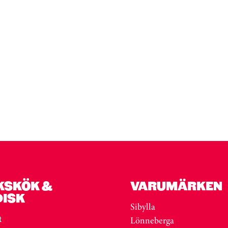
KSKÖK &
VARUMÄRKEN
DISK
Sibylla
t
Lönneberga