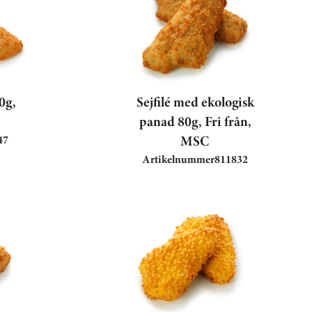
0g,
Sejfilé med ekologisk
panad 80g, Fri från,
MSC
47
Artikelnummer
811832