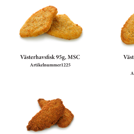
Västerhavsfisk 95g, MSC
Väst
Artikelnummer
1225
A