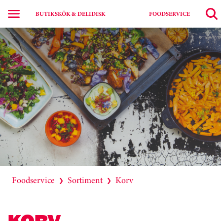
BUTIKSKÖK & DELIDISK
FOODSERVICE
Foodservice
Sortiment
Korv
❯
❯
KORV