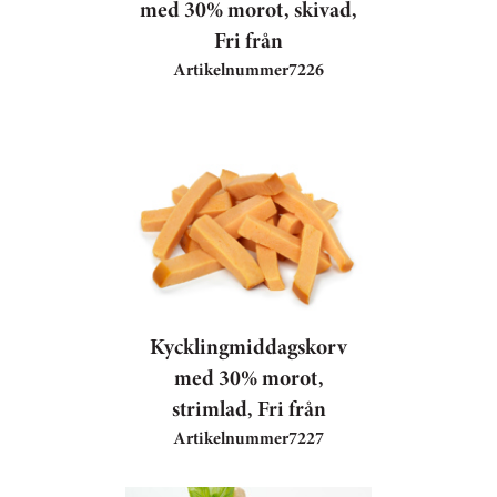
med 30% morot, skivad,
Fri från
Artikelnummer
7226
Kycklingmiddagskorv
med 30% morot,
strimlad, Fri från
Artikelnummer
7227