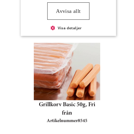
Avvisa allt
Kalas Smal 55g,
naturskinn, Fri från
Visa detaljer
Artikelnummer
817739
Grillkorv Basic 50g, Fri
från
Artikelnummer
8545