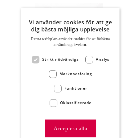
Vi använder cookies för att ge
dig bästa möjliga upplevelse
Denna webbplats använder cookies för att för­bättra
användar­upplevelsen.
Strikt nödvändiga
Analys
Grillkorv 70g, Fri från
Artikelnummer
Marknadsföring
7570
Funktioner
Oklassificerade
Acceptera alla