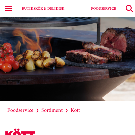
BUTIKSKÖK & DELIDISK
FOODSERVICE
Foodservice
Sortiment
Kött
❯
❯
KÖTT