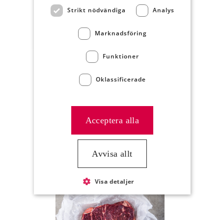
Artikelnummer
8845
Strikt nödvändiga
Analys
Marknadsföring
Funktioner
Oklassificerade
Acceptera alla
Ryggbiff av nöt, m
kappa, premium plus
Avvisa allt
Artikelnummer
8846
Visa detaljer