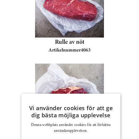
Rulle av nöt
Artikelnummer
4063
Vi använder cookies för att ge
dig bästa möjliga upplevelse
Denna webbplats använder cookies för att för­bättra
Entrecôte av nöt,
användar­upplevelsen.
premium