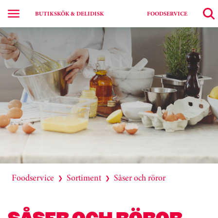
BUTIKSKÖK & DELIDISK
FOODSERVICE
Foodservice
Sortiment
Såser och röror
❯
❯
SÅSER OCH RÖROR