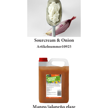
Sourcream & Onion
Artikelnummer
10925
Mango/jalapeño glaze