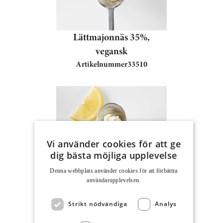
Lättmajonnäs 35%,
vegansk
Artikelnummer
33510
Vi använder cookies för att ge
dig bästa möjliga upplevelse
Denna webbplats använder cookies för att för­bättra
användar­upplevelsen.
Majonnäs, äkta
Artikelnummer
37805
Strikt nödvändiga
Analys