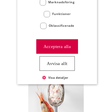
Marknadsföring
Funktioner
Oklassificerade
Acceptera alla
Majonnäs, äkta
Artikelnummer
37810
Avvisa allt
Visa detaljer