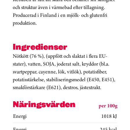
och struktur även i värmebad efter tillagning.
Producerad i Finland i en mjölk- och glutenfri
produktion.
Ingredienser
Nötkött (76 %), (uppfött och slaktat i flera EU-
stater), vatten, SOJA, joderat salt, kryddor (bl.a.
svartpeppar, cayenne, lök, vitlök), potatisfiber,
potatisstärkelse, stabiliseringsmedel (E450, E451),
smakförstärkare (E621), dextros, jästextrakt.
Näringsvärden
per 100g
Energi
1018 kJ
Energi
245 kcal