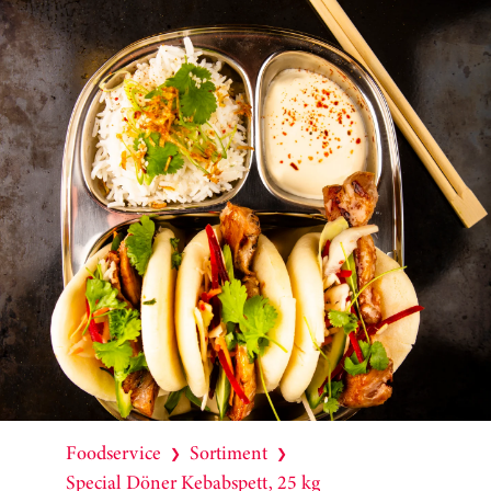
Foodservice
Sortiment
❯
❯
Special Döner Kebabspett, 25 kg