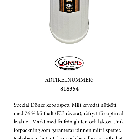
ARTIKELNUMMER:
818354
Special Döner kebabspett. Milt kryddat nötkött
med 76 % kötthalt (EU-råvara), råfryst för optimal
kvalitet. Märkt med fri från gluten och laktos. Unik
förpackning som garanterar pinnen mitt i spettet.
Kebaben är lätt att skära och behåller sin saftighet