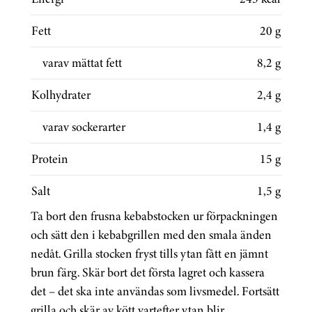
Fett
20 g
varav mättat fett
8,2 g
Kolhydrater
2,4 g
varav sockerarter
1,4 g
Protein
15 g
Salt
1,5 g
Ta bort den frusna kebabstocken ur förpackningen
och sätt den i kebabgrillen med den smala änden
nedåt. Grilla stocken fryst tills ytan fått en jämnt
brun färg. Skär bort det första lagret och kassera
det – det ska inte användas som livsmedel. Fortsätt
grilla och skär av kött vartefter ytan blir