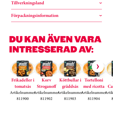
Tillverkningsland
Förpackningsinformation
DU KAN ÄVEN VARA
INTRESSERAD AV:
Hoppa över kortkarusell
Frikadeller i
Korv
Köttbullar i
Tortelloni
tomatsås
Stroganoff
gräddsås
med ricotta
Ca
Artikelnummer
Artikelnummer
Artikelnummer
Artikelnummer
Arti
811900
811902
811903
811904
Kortkarusell har hoppats över