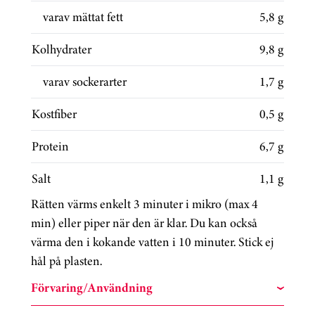
varav mättat fett
5,8 g
Kolhydrater
9,8 g
varav sockerarter
1,7 g
Kostfiber
0,5 g
Protein
6,7 g
Salt
1,1 g
Rätten värms enkelt 3 minuter i mikro (max 4
min) eller piper när den är klar. Du kan också
värma den i kokande vatten i 10 minuter. Stick ej
hål på plasten.
Förvaring/Användning