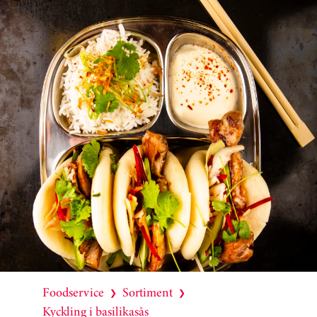
Foodservice
Sortiment
❯
❯
Kyckling i basilikasås