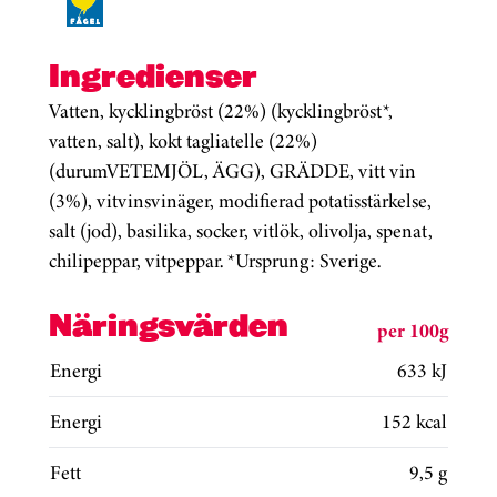
Ingredienser
Vatten, kycklingbröst (22%) (kycklingbröst*,
vatten, salt), kokt tagliatelle (22%)
(durumVETEMJÖL, ÄGG), GRÄDDE, vitt vin
(3%), vitvinsvinäger, modifierad potatisstärkelse,
salt (jod), basilika, socker, vitlök, olivolja, spenat,
chilipeppar, vitpeppar. *Ursprung: Sverige.
Näringsvärden
per 100g
Energi
633 kJ
Energi
152 kcal
Fett
9,5 g