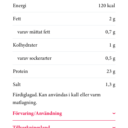
Energi
120 kcal
Fett
2 g
varav mättat fett
0,7 g
Kolhydrater
1 g
varav sockerarter
0,5 g
Protein
23 g
Salt
1,3 g
Färdiglagad. Kan användas i kall eller varm
matlagning.
Förvaring/Användning
Tillverkningsland