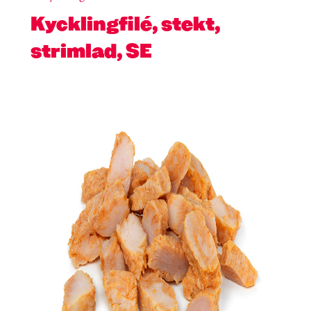
Kycklingfilé, stekt,
strimlad, SE