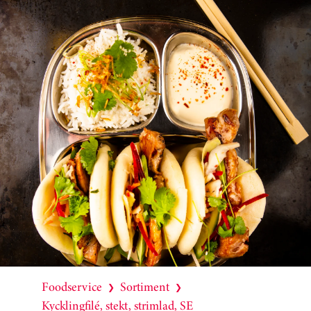
Foodservice
Sortiment
❯
❯
Kycklingfilé, stekt, strimlad, SE