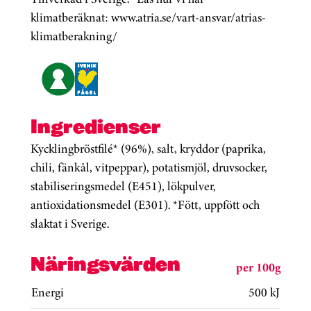
klimatberäknat: www.atria.se/vart-ansvar/atrias-
klimatberakning/
Ingredienser
Kycklingbröstfilé* (96%), salt, kryddor (paprika,
chili, fänkål, vitpeppar), potatismjöl, druvsocker,
stabiliseringsmedel (E451), lökpulver,
antioxidationsmedel (E301). *Fött, uppfött och
slaktat i Sverige.
Näringsvärden
per 100g
Energi
500 kJ