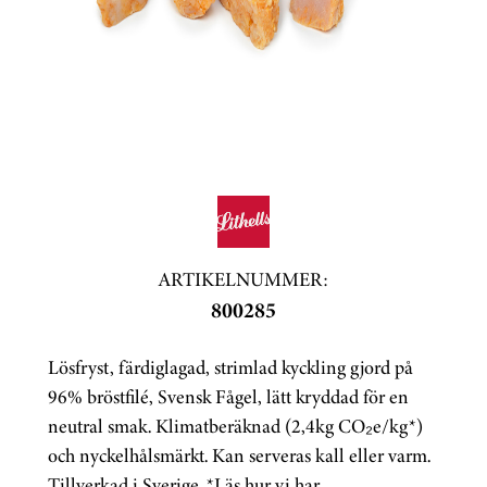
ARTIKELNUMMER:
800285
Lösfryst, färdiglagad, strimlad kyckling gjord på
96% bröstfilé, Svensk Fågel, lätt kryddad för en
neutral smak. Klimatberäknad (2,4kg CO₂e/kg*)
och nyckelhålsmärkt. Kan serveras kall eller varm.
Tillverkad i Sverige. *Läs hur vi har