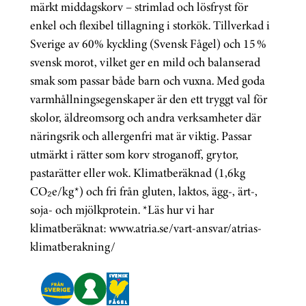
märkt middagskorv – strimlad och lösfryst för
enkel och flexibel tillagning i storkök. Tillverkad i
Sverige av 60% kyckling (Svensk Fågel) och 15 %
svensk morot, vilket ger en mild och balanserad
smak som passar både barn och vuxna. Med goda
varmhållningsegenskaper är den ett tryggt val för
skolor, äldreomsorg och andra verksamheter där
näringsrik och allergenfri mat är viktig. Passar
utmärkt i rätter som korv stroganoff, grytor,
pastarätter eller wok. Klimatberäknad (1,6kg
CO₂e/kg*) och fri från gluten, laktos, ägg-, ärt-,
soja- och mjölkprotein. *Läs hur vi har
klimatberäknat: www.atria.se/vart-ansvar/atrias-
klimatberakning/