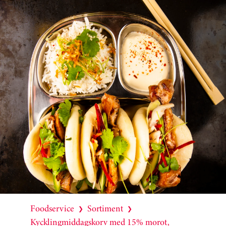
Foodservice
Sortiment
❯
❯
Kycklingmiddagskorv med 15% morot,