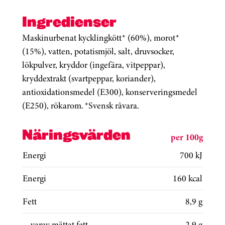
Ingredienser
Maskinurbenat kycklingkött* (60%), morot*
(15%), vatten, potatismjöl, salt, druvsocker,
lökpulver, kryddor (ingefära, vitpeppar),
kryddextrakt (svartpeppar, koriander),
antioxidationsmedel (E300), konserveringsmedel
(E250), rökarom. *Svensk råvara.
Näringsvärden
per 100g
Energi
700 kJ
Energi
160 kcal
Fett
8,9 g
varav mättat fett
2,9 g