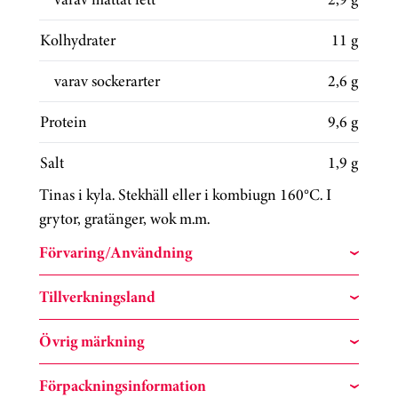
Kolhydrater
11 g
varav sockerarter
2,6 g
Protein
9,6 g
Salt
1,9 g
Tinas i kyla. Stekhäll eller i kombiugn 160°C. I
grytor, gratänger, wok m.m.
Förvaring/Användning
Tillverkningsland
Övrig märkning
Förpackningsinformation