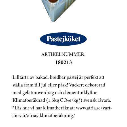
ARTIKELNUMMER:
180213
Lilltårta av bakad, bredbar pastej är perfekt att
ställa fram till jul eller påsk! Vackert dekorerad
med gelatinöverdrag och clementinklyftor.
Klimatberäknad (1,5kg CO₂e/kg*) svensk råvara.
*Läs hur vi har klimatberäknat: www.atria.se/vart-
ansvar/atrias-klimatberakning/