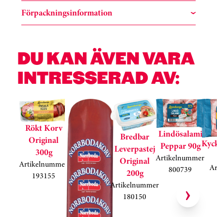
Förpackningsinformation
DU KAN ÄVEN VARA
INTRESSERAD AV:
Hoppa över kortkarusell
Rökt Korv
Lindösalami
Bredbar
Original
Kyc
Peppar 90g
Leverpastej
300g
Artikelnummer
Original
Artikelnummer
A
800739
200g
193155
Artikelnummer
180150