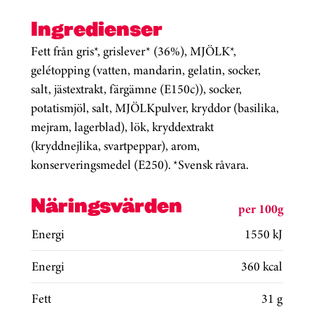
Ingredienser
Fett från gris*, grislever* (36%), MJÖLK*,
gelétopping (vatten, mandarin, gelatin, socker,
salt, jästextrakt, färgämne (E150c)), socker,
potatismjöl, salt, MJÖLKpulver, kryddor (basilika,
mejram, lagerblad), lök, kryddextrakt
(kryddnejlika, svartpeppar), arom,
konserveringsmedel (E250). *Svensk råvara.
Näringsvärden
per 100g
Energi
1550 kJ
Energi
360 kcal
Fett
31 g