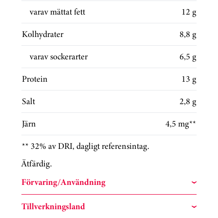
varav mättat fett
12 g
Kolhydrater
8,8 g
varav sockerarter
6,5 g
Protein
13 g
Salt
2,8 g
Järn
4,5 mg**
** 32% av DRI, dagligt referensintag.
Ätfärdig.
Förvaring/Användning
Tillverkningsland