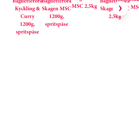
Baguetteröra
Baguetteröra
Baguetteröra
MSC 2,5kg
MSC
Kyckling &
Skagen MSC
Skagen MSC
Curry
1200g,
2,5kg
1200g,
spritspåse
spritspåse
Kortkarusell har hoppats över