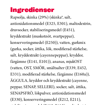
Ingredienser
Rapsolja, skinka (29%) (skinka*, salt,
antioxidationsmedel (E325, E301), maltodextrin,
druvsocker, stabiliseringsmedel (E451),
kryddextrakt (muskotnöt, svartpeppar),
konserveringsmedel (E250)), vatten, gurkmix
(gurka, socker, ättika, lök, modifierad stärkelse,
salt, kryddextrakt (cayennepeppar), kryddor,
färgämne (E141, E101)), ananas, mjukOST
(vatten, OST, SMÖR, smältsalter (E339, E452,
E331), modifierad stärkelse, färgämne (E160a)),
ÄGGULA, kryddor och kryddextrakt (cayenne,
peppar, SENAP, SELLERI), socker, salt, ättika,
SENAPSFRÖ, lökpulver, antioxidationsmedel
(E330), konserveringsmedel (E212, E211),