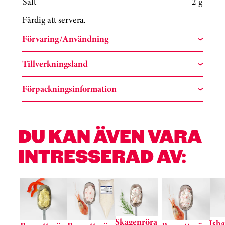
Salt
2 g
Färdig att servera.
Förvaring/Användning
Tillverkningsland
Förpackningsinformation
DU KAN ÄVEN VARA
INTRESSERAD AV:
Hoppa över kortkarusell
Skagenröra
Isha