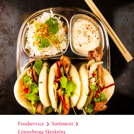
Foodservice
Sortiment
❯
❯
Lönneberga Skinkröra