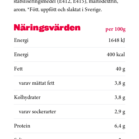
stabiliseringsmedel (E412, E415), maltodextrin,
arom. *Fött. uppfött och slaktat i Sverige.
Näringsvärden
per 100g
Energi
1648 kJ
Energi
400 kcal
Fett
40 g
varav mättat fett
3,8 g
Kolhydrater
3,8 g
varav sockerarter
2,9 g
Protein
6,4 g