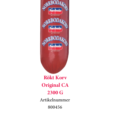
Rökt Korv
Original CA
2300 G
Artikelnummer
800456
Kortkarusell har hoppats över