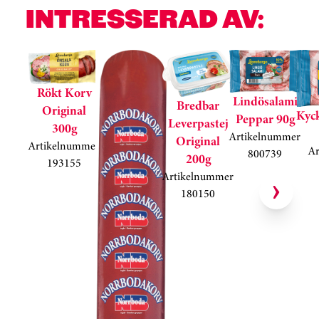
INTRESSERAD AV:
Hoppa över kortkarusell
Rökt Korv
Lindösalami
Bredbar
Original
Kyc
Peppar 90g
Leverpastej
300g
Artikelnummer
Original
Artikelnummer
A
800739
200g
193155
Artikelnummer
180150