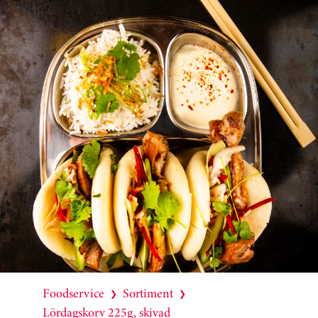
Foodservice
Sortiment
❯
❯
Lördagskorv 225g, skivad