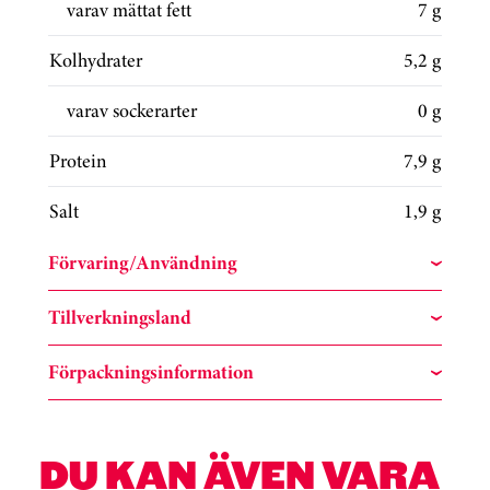
varav mättat fett
7 g
Kolhydrater
5,2 g
varav sockerarter
0 g
Protein
7,9 g
Salt
1,9 g
Förvaring/Användning
Tillverkningsland
Förpackningsinformation
DU KAN ÄVEN VARA