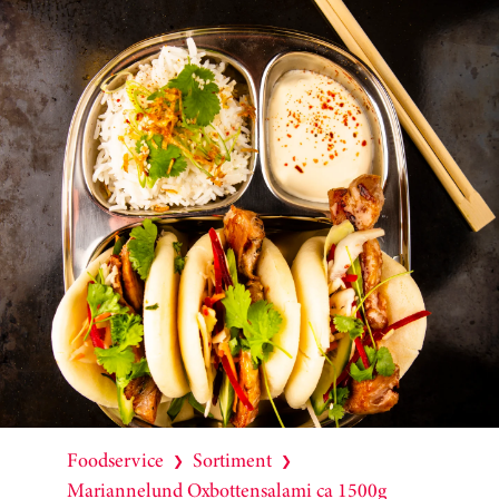
Foodservice
Sortiment
❯
❯
Mariannelund Oxbottensalami ca 1500g