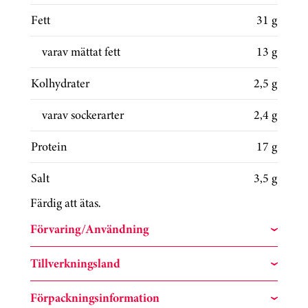
Fett
31 g
varav mättat fett
13 g
Kolhydrater
2,5 g
varav sockerarter
2,4 g
Protein
17 g
Salt
3,5 g
Färdig att ätas.
Förvaring/Användning
Tillverkningsland
Förpackningsinformation