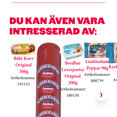
DU KAN ÄVEN VARA
INTRESSERAD AV:
Hoppa över kortkarusell
Rökt Korv
Lindösalami
Bredbar
Original
Kyc
Peppar 90g
Leverpastej
300g
Artikelnummer
Original
Artikelnummer
A
800739
200g
193155
Artikelnummer
180150