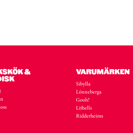
KSKÖK &
VARUMÄRKEN
DISK
Sibylla
t
Lönneberga
on
Gooh!
 oss
Lithells
Ridderheims