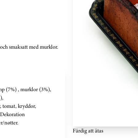
pt och smaksatt med murklor.
amp (7%) , murklor (3%),
),
omat, kryddor,
. Dekoration
r/nøtter.
Färdig att ätas