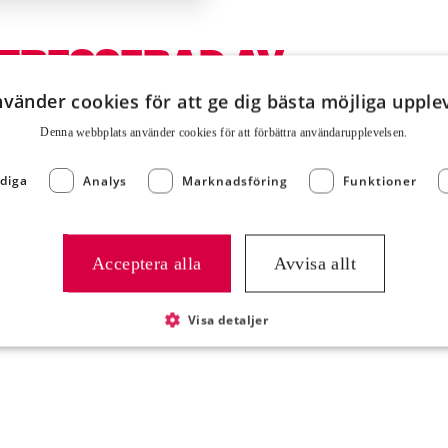
NTRESSERAD AV:
nvänder cookies för att ge dig bästa möjliga upple
Denna webbplats använder cookies för att för­bättra användar­upplevelsen.
diga
Analys
Marknadsföring
Funktioner
Acceptera alla
Avvisa allt
Cabanossi
Queenoliver 1,8k
rtikelnummer 800305
Artikelnummer 4092
Visa detaljer