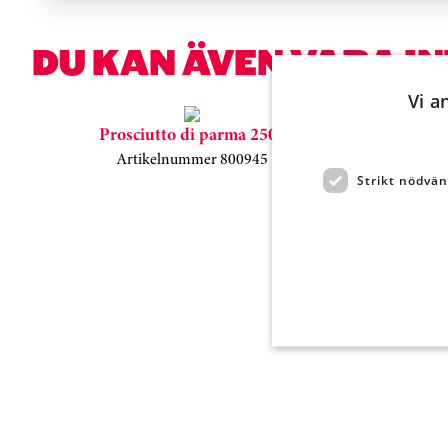
DU KAN ÄVEN VARA I
Vi a
Hoppa över kortkarusell
Prosciutto di parma 250g
Artikelnummer 800945
Strikt nödvän
A