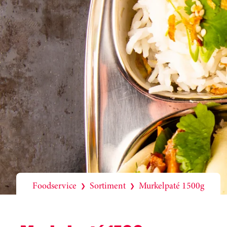
Foodservice
Sortiment
Murkelpaté 1500g
❯
❯