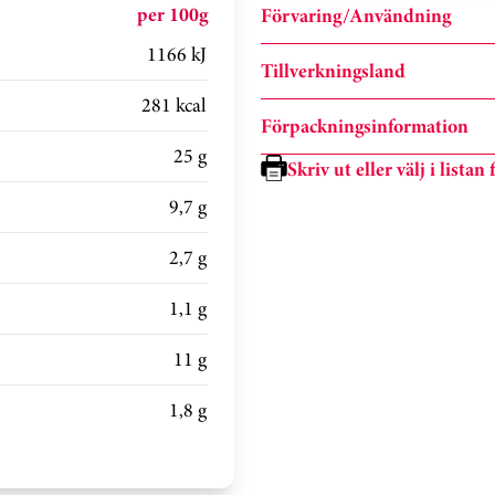
per 100g
Förvaring/Användning
1166 kJ
Tillverkningsland
281 kcal
Förpackningsinformation
25 g
Skriv ut eller välj i lista
9,7 g
2,7 g
1,1 g
11 g
1,8 g