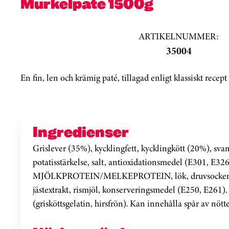
Murkelpaté 1500g
ARTIKELNUMMER:
35004
En fin, len och krämig paté, tillagad enligt klassiskt rece
Ingredienser
Grislever (35%), kycklingfett, kycklingkött (20%), sv
potatisstärkelse, salt, antioxidationsmedel (E301, E326
MJÖLKPROTEIN/MELKEPROTEIN, lök, druvsocker, t
jästextrakt, rismjöl, konserveringsmedel (E250, E261)
(grisköttsgelatin, hirsfrön). Kan innehålla spår av nötte