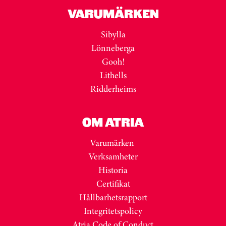
VARUMÄRKEN
Sibylla
Lönneberga
Gooh!
Lithells
Ridderheims
OM ATRIA
Varumärken
Verksamheter
Historia
Certifikat
Hållbarhetsrapport
Integritetspolicy
Atria Code of Conduct