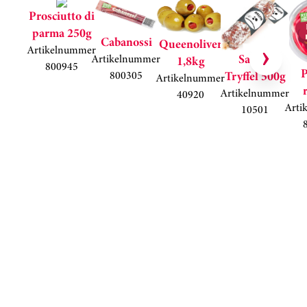
Hoppa över kortkarusell
Prosciutto di
parma 250g
Cabanossi
Queenoliver
Artikelnummer
Salami
Artikelnummer
1,8kg
800945
P
800305
Tryffel 500g
Artikelnummer
Artikelnummer
40920
Arti
10501
Kortkarusell har hoppats över