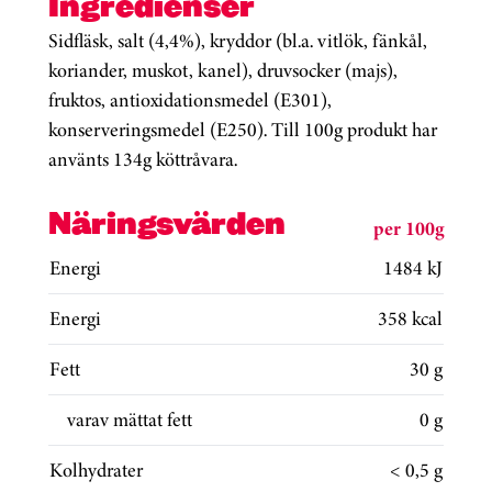
Ingredienser
Sidfläsk, salt (4,4%), kryddor (bl.a. vitlök, fänkål,
koriander, muskot, kanel), druvsocker (majs),
fruktos, antioxidationsmedel (E301),
konserveringsmedel (E250). Till 100g produkt har
använts 134g köttråvara.
Näringsvärden
per 100g
Energi
1484 kJ
Energi
358 kcal
Fett
30 g
varav mättat fett
0 g
Kolhydrater
< 0,5 g