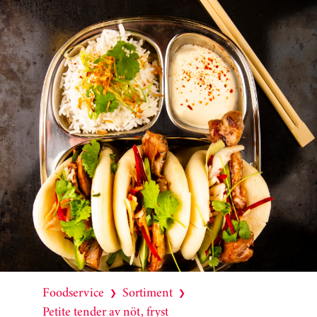
Foodservice
Sortiment
❯
❯
Petite tender av nöt, fryst