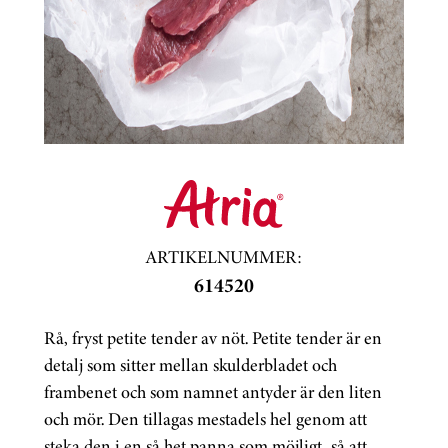
ARTIKELNUMMER:
614520
Rå, fryst petite tender av nöt. Petite tender är en
detalj som sitter mellan skulderbladet och
frambenet och som namnet antyder är den liten
och mör. Den tillagas mestadels hel genom att
steka den i en så het panna som möjligt, så att