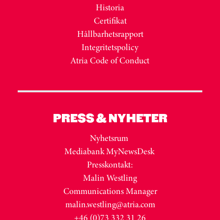
Historia
Certifikat
Hållbarhetsrapport
Integritetspolicy
Atria Code of Conduct
PRESS & NYHETER
Nyhetsrum
Mediabank MyNewsDesk
Presskontakt:
Malin Westling
Communications Manager
malin.westling@atria.com
+46 (0)73 332 31 26