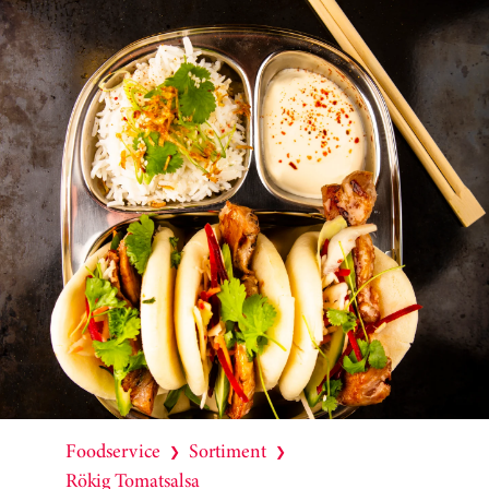
Foodservice
Sortiment
❯
❯
Rökig Tomatsalsa