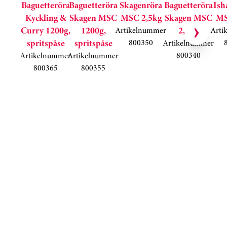
Baguetteröra
Baguetteröra
Skagenröra
Baguetteröra
Ish
Kyckling &
Skagen MSC
MSC 2,5kg
Skagen MSC
MS
Curry 1200g,
1200g,
2,5kg
Artikelnummer
Arti
spritspåse
spritspåse
800350
Artikelnummer
800340
Artikelnummer
Artikelnummer
800365
800355