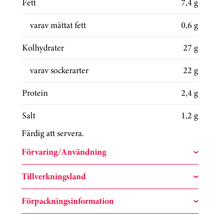
Fett
7,4 g
varav mättat fett
0,6 g
Kolhydrater
27 g
varav sockerarter
22 g
Protein
2,4 g
Salt
1,2 g
Färdig att servera.
Förvaring/Användning
Tillverkningsland
Förpackningsinformation