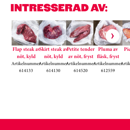
INTRESSERAD AV:
Hoppa över kortkarusell
Flap steak av
Skirt steak av
Petite tender
Pluma av
Pi
nöt, kyld
nöt, kyld
av nöt, fryst
fläsk, fryst
Artikelnummer
Artikelnummer
Artikelnummer
Artikelnummer
Arti
614133
614130
614520
612559
Kortkarusell har hoppats över