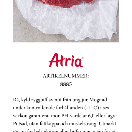
ARTIKELNUMMER:
8885
Rå, kyld ryggbiff av nöt från ungtjur. Mognad
under kontrollerade förhållanden (-1 °C) i sex
veckor, garanterat mör. PH-värde är 6,0 eller lägre.
Putsad, utan fettkappa och muskelsträng. Utmärkt
råvara för helstekning eller biffar men även för råa