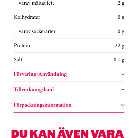
varav mättat fett
2 g
Kolhydrater
0 g
varav sockerarter
0 g
Protein
22 g
Salt
0,1 g
Förvaring/Användning
Tillverkningsland
Förpackningsinformation
DU KAN ÄVEN VARA