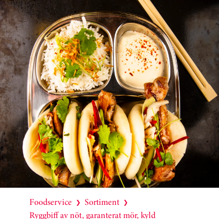
Foodservice
Sortiment
❯
❯
Ryggbiff av nöt, garanterat mör, kyld