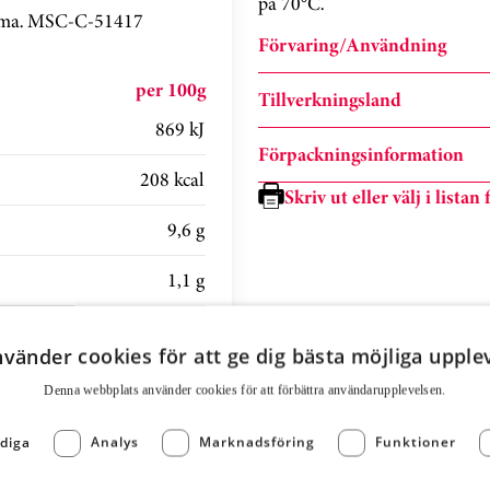
på 70°C.
komma. MSC-C-51417
Förvaring/Användning
per 100g
Tillverkningsland
869 kJ
Förpackningsinformation
208 kcal
Skriv ut eller välj i lista
9,6 g
1,1 g
17 g
nvänder cookies för att ge dig bästa möjliga upple
0,8 g
Denna webbplats använder cookies för att för­bättra användar­upplevelsen.
13 g
diga
Analys
Marknadsföring
Funktioner
0,8 g