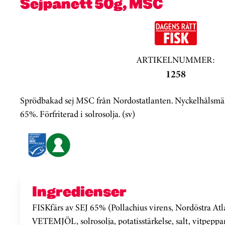
Sejpanett 50g, MSC
ARTIKELNUMMER:
1258
Sprödbakad sej MSC från Nordostatlanten. Nyckelhålsmärk
65%. Förfriterad i solrosolja. (sv)
Ingredienser
FISKfärs av SEJ 65% (Pollachius virens, Nordöstra Atla
VETEMJÖL, solrosolja, potatisstärkelse, salt, vitpeppar