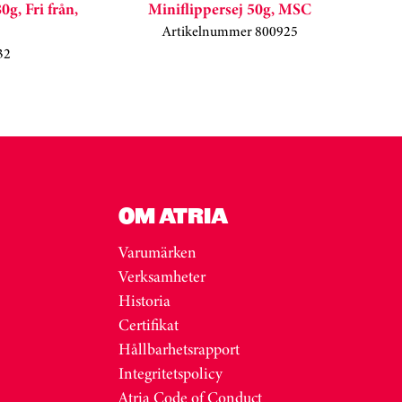
0g, Fri från,
Miniflippersej 50g, MSC
Artikelnummer 800925
32
OM ATRIA
Varumärken
Verksamheter
Historia
Certifikat
Hållbarhetsrapport
Integritetspolicy
Atria Code of Conduct