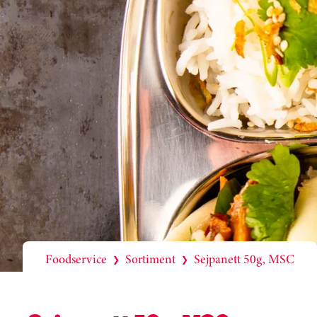
Foodservice
Sortiment
Sejpanett 50g, MSC
❯
❯