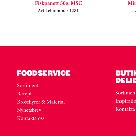
Fiskpanett 50g, MSC
Min
Artikelnummer 1281
Kortkarusell har hoppats över
FOODSERVICE
BUTI
DELI
Sortiment
Sortimen
Recept
Inspirati
Broschyrer & Material
Kontakta
Nyhetsbrev
Kontakta oss