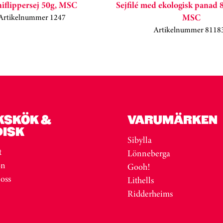
iflippersej 50g, MSC
Sejfilé med ekologisk panad 8
MSC
Artikelnummer 1247
Artikelnummer 8118
KSKÖK &
VARUMÄRKEN
DISK
Sibylla
t
Lönneberga
on
Gooh!
 oss
Lithells
Ridderheims