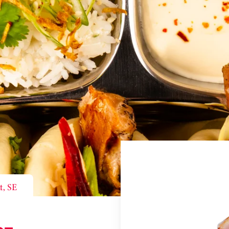
t, SE