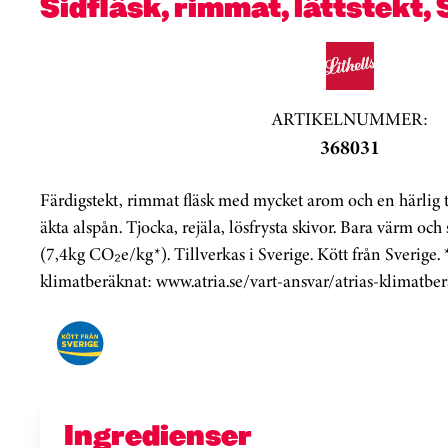
Sidfläsk, rimmat, lättstekt, 
ARTIKELNUMMER:
368031
Färdigstekt, rimmat fläsk med mycket arom och en härlig t
äkta alspån. Tjocka, rejäla, lösfrysta skivor. Bara värm oc
(7,4kg CO₂e/kg*). Tillverkas i Sverige. Kött från Sverige. 
klimatberäknat: www.atria.se/vart-ansvar/atrias-klimatbe
Ingredienser