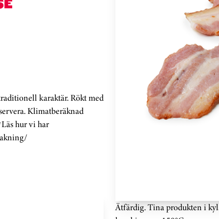
SE
raditionell karaktär. Rökt med
h servera. Klimatberäknad
*Läs hur vi har
rakning/
Ätfärdig. Tina produkten i ky