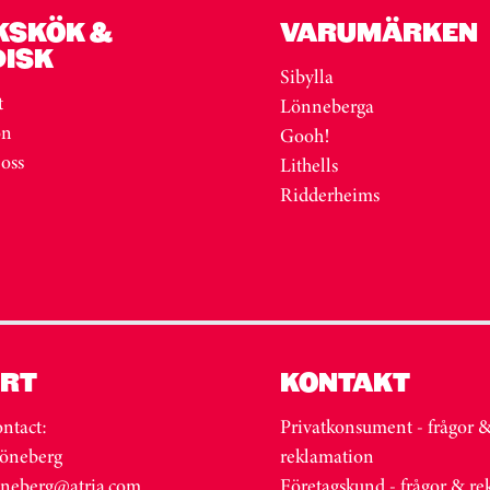
KSKÖK &
VARUMÄRKEN
DISK
Sibylla
t
Lönneberga
on
Gooh!
 oss
Lithells
Ridderheims
RT
KONTAKT
ntact:
Privatkonsument - frågor 
öneberg
reklamation
oneberg@atria.com
Företagskund - frågor & r