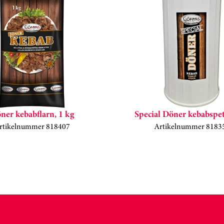
ner kebabflarn, 1 kg
Special Döner kebabspet
rtikelnummer 818407
Artikelnummer 8183