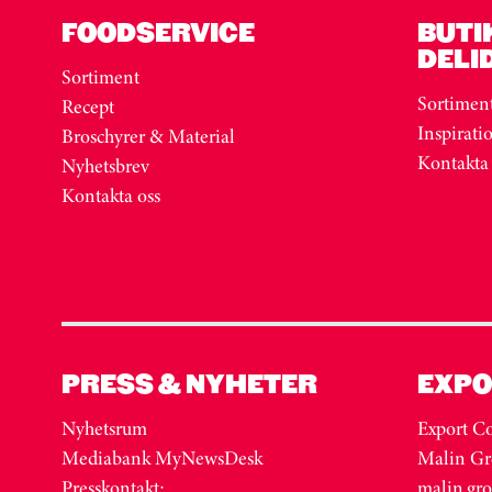
FOODSERVICE
BUTI
DELI
Sortiment
Sortimen
Recept
Inspirati
Broschyrer & Material
Kontakta
Nyhetsbrev
Kontakta oss
PRESS & NYHETER
EXPO
Nyhetsrum
Export Co
Mediabank MyNewsDesk
Malin Gr
Presskontakt:
malin.gr