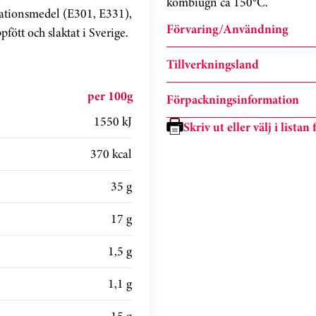
kombiugn ca 150°C.
idationsmedel (E301, E331),
Förvaring/Användning
ött och slaktat i Sverige.
Tillverkningsland
per 100g
Förpackningsinformation
1550 kJ
Skriv ut eller välj i lista
370 kcal
35 g
17 g
1,5 g
1,1 g