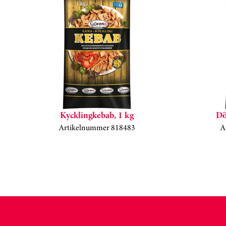
Kycklingkebab, 1 kg
Dö
Artikelnummer 818483
A
Kortkarusell har hoppats över