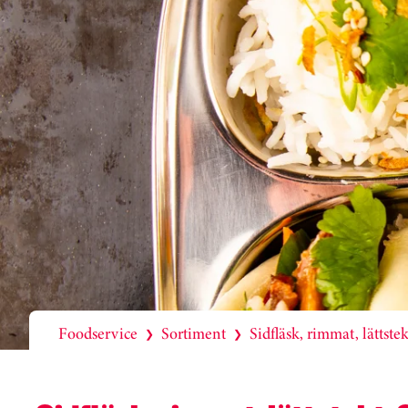
Foodservice
Sortiment
Sidfläsk, rimmat, lättstek
❯
❯