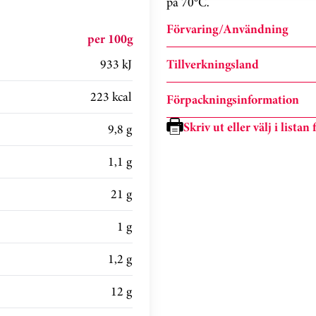
på 70°C.
Förvaring/Användning
per 100g
933 kJ
Tillverkningsland
223 kcal
Förpackningsinformation
Skriv ut eller välj i lista
9,8 g
1,1 g
21 g
1 g
1,2 g
12 g