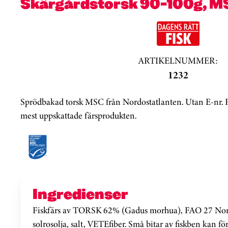
Skärgårdstorsk 90-100g, M
ARTIKELNUMMER:
1232
Sprödbakad torsk MSC från Nordostatlanten. Utan E-nr. Fö
mest uppskattade färsprodukten.
Ingredienser
Fiskfärs av TORSK 62% (Gadus morhua), FAO 27 Nor
solrosolja, salt, VETEfiber. Små bitar av fiskben kan 