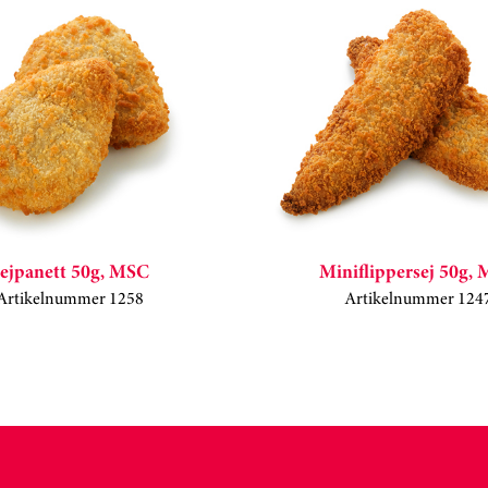
ejpanett 50g, MSC
Miniflippersej 50g,
Artikelnummer 1258
Artikelnummer 124