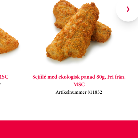
 MSC
Sejfilé med ekologisk panad 80g, Fri från,
MSC
7
Artikelnummer 811832