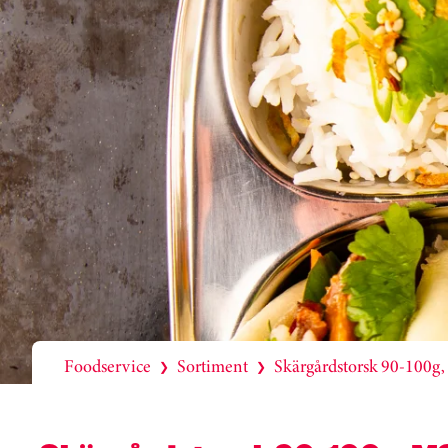
Foodservice
Sortiment
Skärgårdstorsk 90-100g
❯
❯