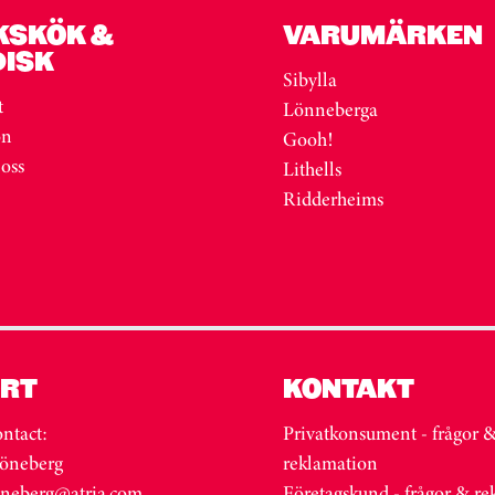
KSKÖK &
VARUMÄRKEN
DISK
Sibylla
t
Lönneberga
on
Gooh!
 oss
Lithells
Ridderheims
RT
KONTAKT
ntact:
Privatkonsument - frågor 
öneberg
reklamation
oneberg@atria.com
Företagskund - frågor & r