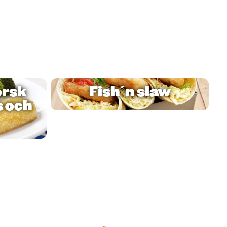
orsk
Fish´n slaw
 och