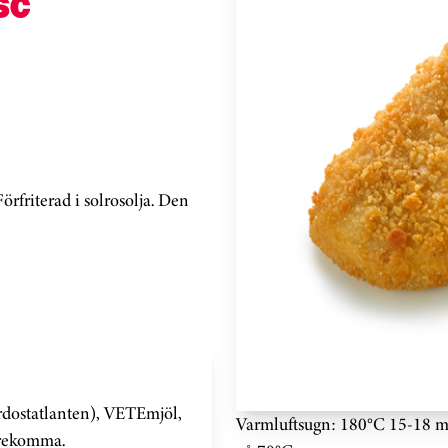
SC
rfriterad i solrosolja. Den
dostatlanten), VETEmjöl,
Varmluftsugn: 180°C 15-18 mi
förekomma.