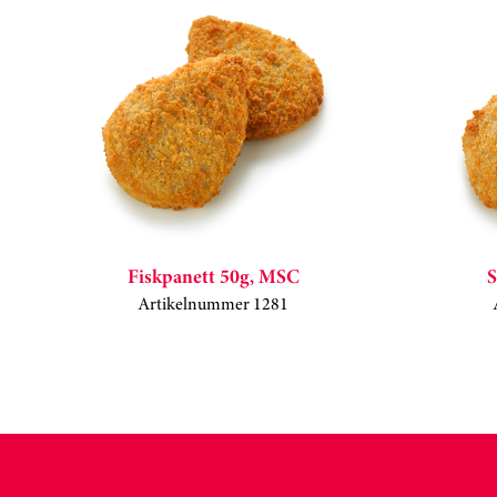
Fiskpanett 50g, MSC
S
Artikelnummer 1281
Kortkarusell har hoppats över