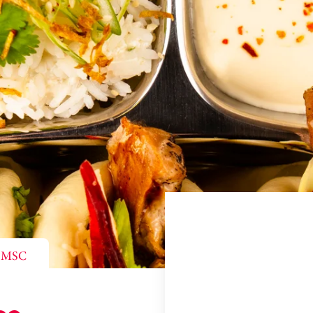
, MSC