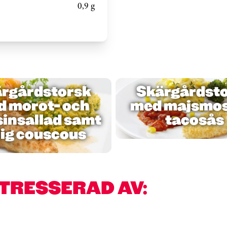
0,9 g
rgårdstorsk
Skärgårdst
 morot- och
med majsmos
sinsallad samt
tacosås
lig couscous
NTRESSERAD AV: