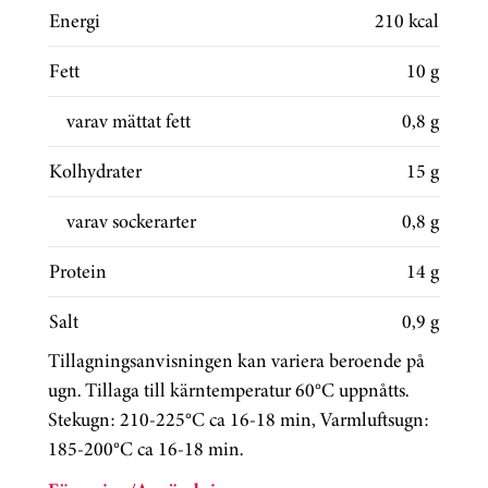
Energi
210 kcal
Fett
10 g
varav mättat fett
0,8 g
Kolhydrater
15 g
varav sockerarter
0,8 g
Protein
14 g
Salt
0,9 g
Tillagningsanvisningen kan variera beroende på
ugn. Tillaga till kärntemperatur 60°C uppnåtts.
Stekugn: 210-225°C ca 16-18 min, Varmluftsugn:
185-200°C ca 16-18 min.