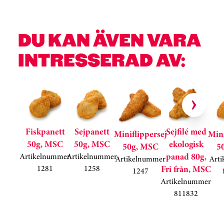
Kortkarusell har hoppats över
DU KAN ÄVEN VARA
INTRESSERAD AV:
Hoppa över kortkarusell
Fiskpanett
Sejpanett
Sejfilé med
Miniflippersej
Mini
50g, MSC
50g, MSC
ekologisk
50g, MSC
5
panad 80g,
Artikelnummer
Artikelnummer
Artikelnummer
Art
1281
1258
Fri från, MSC
1247
Artikelnummer
811832
Kortkarusell har hoppats över