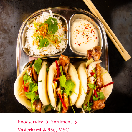
Foodservice
Sortiment
❯
❯
Västerhavsfisk 95g, MSC