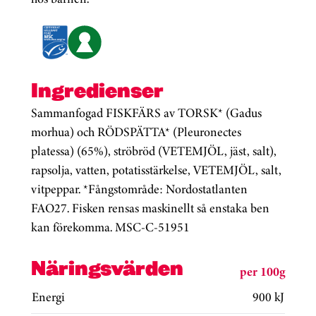
Ingredienser
Sammanfogad FISKFÄRS av TORSK* (Gadus
morhua) och RÖDSPÄTTA* (Pleuronectes
platessa) (65%), ströbröd (VETEMJÖL, jäst, salt),
rapsolja, vatten, potatisstärkelse, VETEMJÖL, salt,
vitpeppar. *Fångstområde: Nordostatlanten
FAO27. Fisken rensas maskinellt så enstaka ben
kan förekomma. MSC-C-51951
Näringsvärden
per 100g
Energi
900 kJ